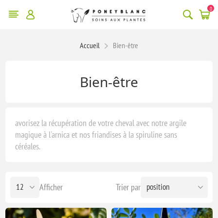
0
Accueil
Bien-être
Bien-être
avorisez la récupération de votre cheval avec notre argile
magique à l'arnica et nos friandises à la spiruline sans
céréales.
Afficher
Trier par