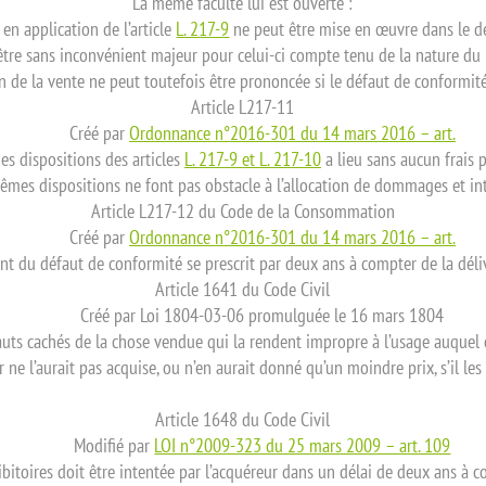
La même faculté lui est ouverte :
n application de l’article
L. 217-9
ne peut être mise en œuvre dans le dél
’être sans inconvénient majeur pour celui-ci compte tenu de la nature du b
n de la vente ne peut toutefois être prononcée si le défaut de conformit
Article L217-11
Créé par
Ordonnance n°2016-301 du 14 mars 2016 – art.
des dispositions des articles
L. 217-9 et L. 217-10
a lieu sans aucun frais p
êmes dispositions ne font pas obstacle à l’allocation de dommages et int
Article L217-12 du Code de la Consommation
Créé par
Ordonnance n°2016-301 du 14 mars 2016 – art.
tant du défaut de conformité se prescrit par deux ans à compter de la déli
Article 1641 du Code Civil
Créé par Loi 1804-03-06 promulguée le 16 mars 1804
fauts cachés de la chose vendue qui la rendent impropre à l’usage auquel 
r ne l’aurait pas acquise, ou n’en aurait donné qu’un moindre prix, s’il les
Article 1648 du Code Civil
Modifié par
LOI n°2009-323 du 25 mars 2009 – art. 109
hibitoires doit être intentée par l’acquéreur dans un délai de deux ans à 