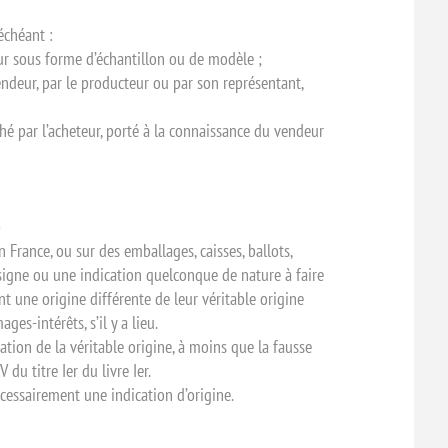
échéant :
eur sous forme d’échantillon ou de modèle ;
endeur, par le producteur ou par son représentant,
ché par l’acheteur, porté à la connaissance du vendeur
)
France, ou sur des emballages, caisses, ballots,
signe ou une indication quelconque de nature à faire
 ont une origine différente de leur véritable origine
es-intérêts, s’il y a lieu.
ation de la véritable origine, à moins que la fausse
du titre Ier du livre Ier.
écessairement une indication d’origine.