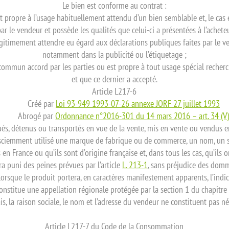
Le bien est conforme au contrat :
est propre à l’usage habituellement attendu d’un bien semblable et, le cas 
par le vendeur et possède les qualités que celui-ci a présentées à l’achet
légitimement attendre eu égard aux déclarations publiques faites par le v
notamment dans la publicité ou l’étiquetage ;
n commun accord par les parties ou est propre à tout usage spécial recher
et que ce dernier a accepté.
Article L217-6
Créé par
Loi 93-949 1993-07-26 annexe JORF 27 juillet 1993
Abrogé par
Ordonnance n°2016-301 du 14 mars 2016 – art. 34 (V
és, détenus ou transportés en vue de la vente, mis en vente ou vendus en 
u sciemment utilisé une marque de fabrique ou de commerce, un nom, un 
és en France ou qu’ils sont d’origine française et, dans tous les cas, qu’ils
ra puni des peines prévues par l’article
L. 213-1
, sans préjudice des dommag
 lorsque le produit portera, en caractères manifestement apparents, l’indic
onstitue une appellation régionale protégée par la section 1 du chapitre V 
is, la raison sociale, le nom et l’adresse du vendeur ne constituent pas n
Article L217-7 du Code de la Consommation