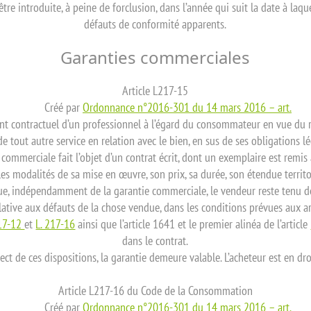
t être introduite, à peine de forclusion, dans l’année qui suit la date à la
défauts de conformité apparents.
Garanties commerciales
Article L217-15
Créé par
Ordonnance n°2016-301 du 14 mars 2016 – art.
nt contractuel d’un professionnel à l’égard du consommateur en vue du
e tout autre service en relation avec le bien, en sus de ses obligations l
 commerciale fait l’objet d’un contrat écrit, dont un exemplaire est remis à
 les modalités de sa mise en œuvre, son prix, sa durée, son étendue territo
 que, indépendamment de la garantie commerciale, le vendeur reste tenu 
elative aux défauts de la chose vendue, dans les conditions prévues aux a
217-12
et
L. 217-16
ainsi que l’article 1641 et le premier alinéa de l’article
dans le contrat.
ct de ces dispositions, la garantie demeure valable. L’acheteur est en droi
Article L217-16 du Code de la Consommation
Créé par
Ordonnance n°2016-301 du 14 mars 2016 – art.