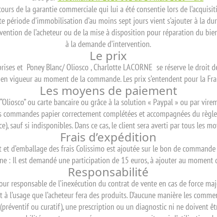
urs de la garantie commerciale qui lui a été consentie lors de l’acquisi
te période d’immobilisation d’au moins sept jours vient s’ajouter à la duré
ention de l’acheteur ou de la mise à disposition pour réparation du bien 
à la demande d’intervention.
Le prix
prises et Poney Blanc/ Oliosco , Charlotte LACORNE se réserve le droit d
fs en vigueur au moment de la commande. Les prix s’entendent pour la Fra
Les moyens de paiement
Oliosco” ou carte bancaire ou grâce à la solution « Paypal » ou par vire
 les commandes papier correctement complétées et accompagnées du règlem
e), sauf si indisponibles. Dans ce cas, le client sera averti par tous les mo
Frais d’expédition
t et d’emballage des frais Colissimo est ajoutée sur le bon de commande l
: Il est demandé une participation de 15 euros, à ajouter au moment d
Responsabilité
pour responsable de l’inexécution du contrat de vente en cas de force ma
 à l’usage que l’acheteur fera des produits. D’aucune manière les commen
réventif ou curatif), une prescription ou un diagnostic ni ne doivent ê