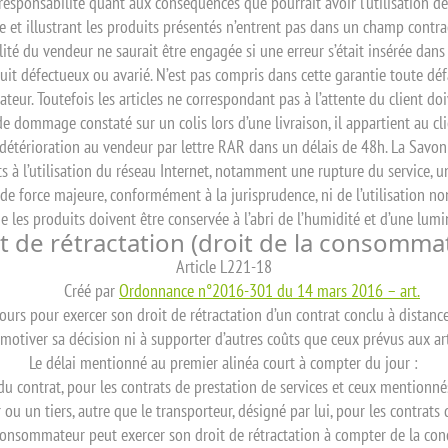
esponsabilité quant aux conséquences que pourrait avoir l’utilisation de
te et illustrant les produits présentés n’entrent pas dans un champ contrac
lité du vendeur ne saurait être engagée si une erreur s’était insérée dans
uit défectueux ou avarié. N’est pas compris dans cette garantie toute déf
r. Toutefois les articles ne correspondant pas à l’attente du client doi
s de dommage constaté sur un colis lors d’une livraison, il appartient au c
e détérioration au vendeur par lettre RAR dans un délais de 48h. La Savon
à l’utilisation du réseau Internet, notamment une rupture du service, un
é de force majeure, conformément à la jurisprudence, ni de l’utilisatio
ue les produits doivent être conservée à l’abri de l’humidité et d’une lumi
t de rétractation (droit de la consomma
Article L221-18
Créé par
Ordonnance n°2016-301 du 14 mars 2016 – art.
urs pour exercer son droit de rétractation d’un contrat conclu à distanc
 motiver sa décision ni à supporter d’autres coûts que ceux prévus aux ar
Le délai mentionné au premier alinéa court à compter du jour :
du contrat, pour les contrats de prestation de services et ceux mentionnés
u un tiers, autre que le transporteur, désigné par lui, pour les contrats 
consommateur peut exercer son droit de rétractation à compter de la con