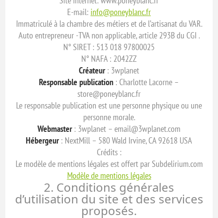
Site internet: www.poneyblanc.fr
E-mail:
info@poneyblanc.fr
Immatriculé à la chambre des métiers et de l’artisanat du VAR.
Auto entrepreneur -TVA non applicable, article 293B du CGI .
N° SIRET : 513 018 97800025
N° NAFA : 2042ZZ
Créateur
: 3wplanet
Responsable publication
: Charlotte Lacorne –
store@poneyblanc.fr
Le responsable publication est une personne physique ou une
personne morale.
Webmaster
: 3wplanet – email@3wplanet.com
Hébergeur
: NextMill – 580 Wald Irvine, CA 92618 USA
Crédits :
Le modèle de mentions légales est offert par Subdelirium.com
Modèle de mentions légales
2. Conditions générales
d’utilisation du site et des services
proposés.