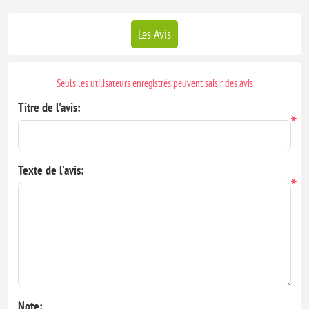
COMPOSITION : Gel d’aloe vera 80 %, Huiles végétales : ricin, neem,
macérat de camomille, macérat de calendula, glycérine naturelle
Les Avis
végétale, Synergie d'huiles essentielles anti insecte , apaisantes et
cicatrisantes.
Compléter le soin avec le savon soin pour équidés et le pschiit
Seuls les utilisateurs enregistrés peuvent saisir des avis
magique désinfectant et la crème cicatrisante miel/karité en cas de
Titre de l'avis:
blessures dues aux grattages.
*
Bouteille en plastique recyclé PETC-R.
EXISTE AVEC OU SANS HUILE ESSENTIELLE.
Texte de l'avis:
*
Note: