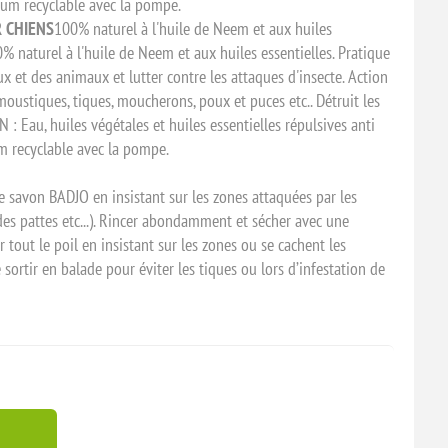
ium recyclable avec la pompe.
 CHIENS
100% naturel à l'huile de Neem et aux huiles
00% naturel à l'huile de Neem et aux huiles essentielles. Pratique
x et des animaux et lutter contre les attaques d'insecte. Action
oustiques, tiques, moucherons, poux et puces etc.. Détruit les
 : Eau, huiles végétales et huiles essentielles répulsives anti
m recyclable avec la pompe.
le savon BADJO en insistant sur les zones attaquées par les
is des pattes etc...). Rincer abondamment et sécher avec une
r tout le poil en insistant sur les zones ou se cachent les
e sortir en balade pour éviter les tiques ou lors d’infestation de