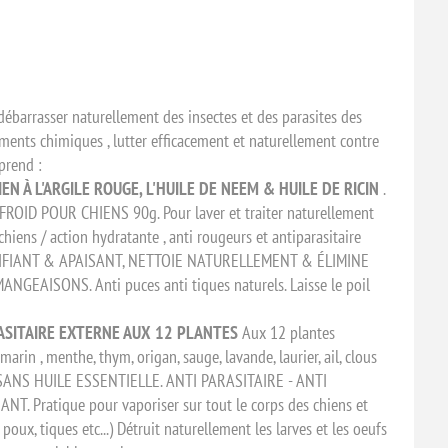
 débarrasser naturellement des insectes et des parasites des
ements chimiques , lutter efficacement et naturellement contre
prend :
N À L'ARGILE ROUGE, L'HUILE DE NEEM & HUILE DE RICIN
.
OID POUR CHIENS 90g. Pour laver et traiter naturellement
chiens / action hydratante , anti rougeurs et antiparasitaire
PURIFIANT & APAISANT, NETTOIE NATURELLEMENT & ÉLIMINE
EAISONS. Anti puces anti tiques naturels. Laisse le poil
RASITAIRE EXTERNE AUX 12 PLANTES
Aux 12 plantes
arin , menthe, thym, origan, sauge, lavande, laurier, ail, clous
e. SANS HUILE ESSENTIELLE. ANTI PARASITAIRE - ANTI
 Pratique pour vaporiser sur tout le corps des chiens et
 poux, tiques etc...) Détruit naturellement les larves et les oeufs