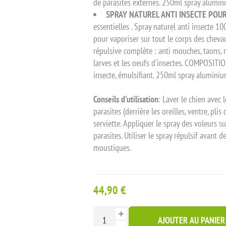
de parasites externes. 250ml spray alumin
SPRAY NATUREL ANTI INSECTE POUR
essentielles . Spray naturel anti insecte 1
pour vaporiser sur tout le corps des chevau
répulsive complète : anti mouches, taons, m
larves et les oeufs d'insectes. COMPOSITION
insecte, émulsifiant. 250ml spray aluminiu
Conseils d'utilisation
: Laver le chien avec 
parasites (derrière les oreilles, ventre, pl
serviette. Appliquer le spray des voleurs su
parasites. Utiliser le spray répulsif avant d
moustiques.
44,90 €
AJOUTER AU PANIER