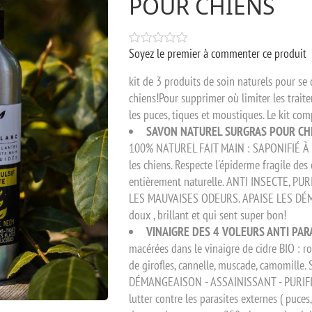
POUR CHIENS
Soyez le premier à commenter ce produit
kit de 3 produits de soin naturels pour se
chiens!Pour supprimer où limiter les trait
les puces, tiques et moustiques. Le kit com
SAVON NATUREL SURGRAS POUR CHIE
100% NATUREL FAIT MAIN : SAPONIFIÉ À FR
les chiens. Respecte l'épiderme fragile des 
entièrement naturelle. ANTI INSECTE, 
LES MAUVAISES ODEURS. APAISE LES DÉMANG
doux , brillant et qui sent super bon!
VINAIGRE DES 4 VOLEURS ANTI PA
macérées dans le vinaigre de cidre BIO : rom
de girofles, cannelle, muscade, camomill
DÉMANGEAISON - ASSAINISSANT - PURIFIANT.
lutter contre les parasites externes ( puces,