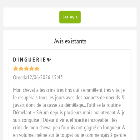
Les Avis
Avis existants
D I N G U E R I E ✨️
Ornella
12/06/2026 15:43
Mon cheval a les crins très fins qui s'emmêlent très vite, je
le récupérais tous les jours avec des paquets de noeuds &
j'avais donc de la casse au démêlage... J'utilise la routine
Démêlant + Sérum depuis plusieurs mois maintenant & je
suis conquise ! Odeur divine, efficacité incroyable : les
crins de mon cheval peu fournis ont gagné en longueur &
en volume, même sur le toupet où je commençais à perdre