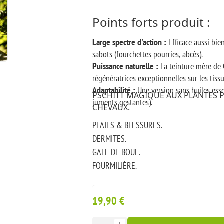
Points forts produit :
Large spectre d'action :
Efficace aussi bie
sabots (fourchettes pourries, abcès).
Puissance naturelle :
La teinture mère de C
régénératrices exceptionnelles sur les tissu
Adaptabilité :
Une version sans huiles essen
PSCHITT MAGIQUE AUX PLANTES P
juments gestantes).
CHEVAUX.
PLAIES & BLESSURES.
DERMITES.
GALE DE BOUE.
FOURMILIÈRE.
POURRITURE DE LA FOURCHETTE.
ABCÈS.
19,90 €
SARCOÏDES .
Conseils d’utilisation : Pulvériser 3 à 4 fo