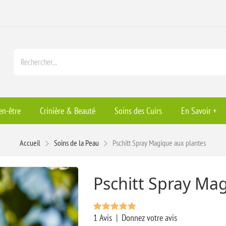
en-être
Crinière & Beauté
Soins des Cuirs
En Savoir +
Accueil
Soins de la Peau
Pschitt Spray Magique aux plantes
Pschitt Spray Ma
1 Avis
|
Donnez votre avis