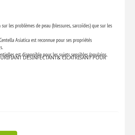
n sur les problèmes de peau (blessures, sarcoïdes) que sur les
entella Asiatica est reconnue pour ses propriétés
s.
tielles est disponible pour les sujets sensibles (poulains,
URIFIANT DÉSINFECTANT& CICATRISANT POUR
is par jour directement sur la plaie/ la gale de boue ou sur le