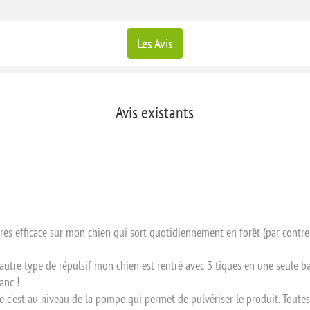
COMPOSITION : VInaigre de cidre bio, 12 pl
CHIEN & CHATS: Pulvériser 2 à 3 fois par s
Les Avis
tiques. Pour une meilleure action antiparas
CHEVAUX : Pulvériser sur les crins, la queue
Utiliser le spray antin insecte à l'huile
les attaques d'insectes.
Avis existants
Spray à gachette et bouteille en aluminium
très efficace sur mon chien qui sort quotidiennement en forêt (par contre
n autre type de répulsif mon chien est rentré avec 3 tiques en une seule ba
anc !
ire c'est au niveau de la pompe qui permet de pulvériser le produit. Toute