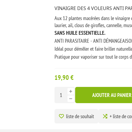
VINAIGRE DES 4 VOLEURS ANTI PA
Aux 12 plantes macérées dans le vinaigre d
laurier, ail, clous de girofles, cannelle, mu
SANS HUILE ESSENTIELLE.
ANTI PARASITAIRE - ANTI DÉMANGEAISON
Idéal pour démêler et faire briller naturel
Pratique pour vaporiser sur tout le corps d
poux, tiques etc...
Action répulsive naturelle sans huile esse
19,90 €
poux et puces etc..
Détruit les larves et les oeufs d'insectes.
AJOUTER AU PANIER
Doux avec l'épiderme des animaux ne brûle
Existe en 2 formats : spray en aluminium 
Conseils d'utilisation : Secouer énergiquem
liste de souhait
+ liste de c
ingrédients. Pulvériser à 20cm de l'animal s
pour équidés ( pour les chevaux) ou le s