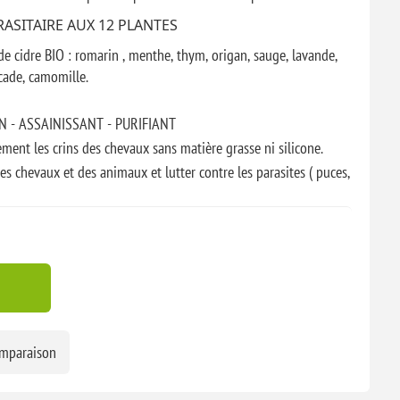
RASITAIRE AUX 12 PLANTES
e cidre BIO : romarin , menthe, thym, origan, sauge, lavande,
scade, camomille.
 - ASSAINISSANT - PURIFIANT
lement les crins des chevaux sans matière grasse ni silicone.
es chevaux et des animaux et lutter contre les parasites ( puces,
ntielle: anti mouches, taons, moustiques, tiques, moucherons,
 pas / ne décape pas l'épiderme
250ml ou 750 ml ( recharge en plastique recyclé)
ent la bouteille avant utilisation pour bien mélanger les
omparaison
ur tout le corps ou sur les zones sensibles. et et le savon soin
avon BADJO pour chiens en complément.