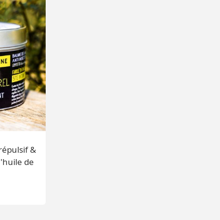
épulsif &
'huile de