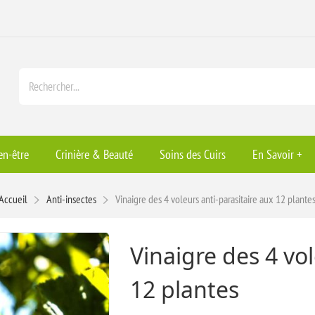
en-être
Crinière & Beauté
Soins des Cuirs
En Savoir +
Accueil
Anti-insectes
Vinaigre des 4 voleurs anti-parasitaire aux 12 plante
Vinaigre des 4 vol
12 plantes