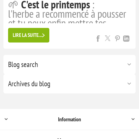
🌱
C'est le printemps
:
l'herbe a recommencé à pousser
et tu peux enfin mettre tes
chevaux
🐴 au
pré
.
LIRE LA SUITE…
⚠️
Attention
: les
insectes suceurs de sang
🦟 sont de retour !
Notamment les
tiques
🕷️, les premières de la saison.
Blog search
Les morsures de tiques
peuvent transmettre
de nombreuses
maladies
, notamment :
Archives du blog
...
Information