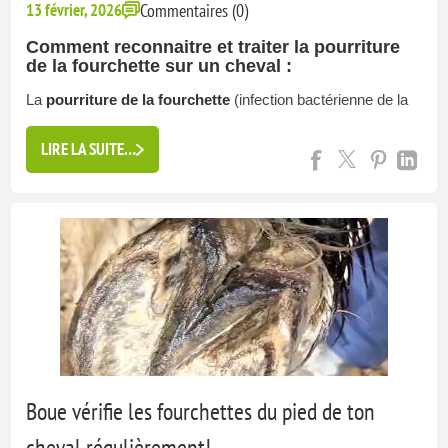
13 février, 2026
Commentaires (0)
Comment reconnaitre et traiter la pourriture
de la fourchette sur un cheval :
La
pourriture de la fourchette
(infection bactérienne de la
fourchette du sabot) est un problème fréquent chez le
cheval, surtout en période humide. L’hiver ton cheval a les
LIRE LA SUITE…
pieds dans la boue et l’humidité tu dois survei...
Boue vérifie les fourchettes du pied de ton
cheval régulièrement!