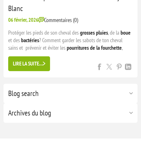
Blanc
06 février, 2026
Commentaires (0)
Protéger les pieds de son cheval des
grosses pluies
, de la
boue
et des
bactéries
? Comment garder les sabots de ton cheval
sains et prévenir et éviter les
pourritures de la fourchette
,
abcès et autre maladie du pied ? Cette technique vient du
royaume uni qui connait une météo très humide l’hiver et ...
LIRE LA SUITE…
Blog search
Archives du blog