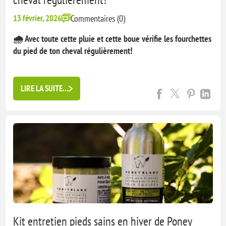
13 février, 2026
Commentaires (0)
🌧 Avec toute cette pluie et cette boue vérifie les fourchettes
du pied de ton cheval régulièrement!
🐎 Si la fourchette commence à se ramollir et qu'une ligne se
creuse entre les glomes et la lacune médiane : il est temps
LIRE LA SUITE…
d'agir avant aggravation qui peut être douloureuse pour le
cheval.
Le
kit ...
Kit entretien pieds sains en hiver de Poney